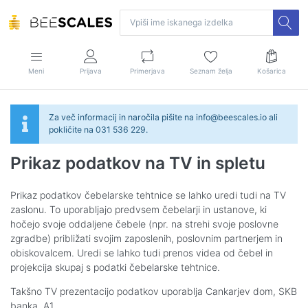
Meni
Prijava
Primerjava
Seznam želja
Košarica
Za več informacij in naročila pišite na info@beescales.io ali
pokličite na 031 536 229.
Prikaz podatkov na TV in spletu
Prikaz podatkov čebelarske tehtnice se lahko uredi tudi na TV
zaslonu. To uporabljajo predvsem čebelarji in ustanove, ki
hočejo svoje oddaljene čebele (npr. na strehi svoje poslovne
zgradbe) približati svojim zaposlenih, poslovnim partnerjem in
obiskovalcem. Uredi se lahko tudi prenos videa od čebel in
projekcija skupaj s podatki čebelarske tehtnice.
Takšno TV prezentacijo podatkov uporablja Cankarjev dom, SKB
banka, A1.