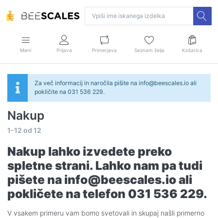
Meni
Prijava
Primerjava
Seznam želja
Košarica
Za več informacij in naročila pišite na info@beescales.io ali
pokličite na 031 536 229.
Nakup
1-12
od
12
Nakup lahko izvedete preko
spletne strani. Lahko nam pa tudi
pišete na info@beescales.io ali
pokličete na telefon 031 536 229.
V vsakem primeru vam bomo svetovali in skupaj našli primerno