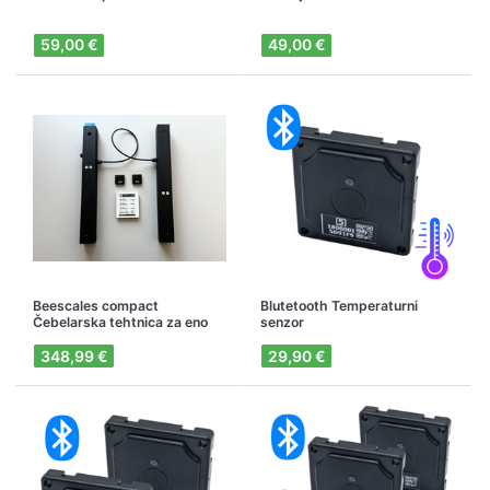
59,00 €
49,00 €
Beescales compact
Blutetooth Temperaturni
Čebelarska tehtnica za eno
senzor
čebeljo družino
348,99 €
29,90 €