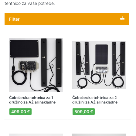
tehtnico za vaše potrebe.
Filter
Čebelarska tehtnica za 1
Čebelarska tehtnica za 2
družino za AŽ ali nakladne
družini za AŽ ali nakladne
panje, G4 NB-IoT
panje, G4 NB-IoT
499,00 €
599,00 €