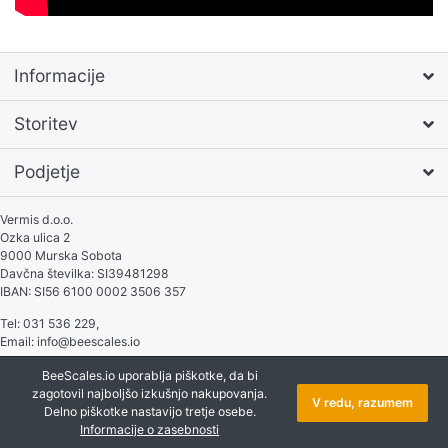
Informacije
Storitev
Podjetje
Vermis d.o.o.
Ozka ulica 2
9000 Murska Sobota
Davčna številka: SI39481298
IBAN: SI56 6100 0002 3506 357
Tel: 031 536 229,
Email: info@beescales.io
BeeScales.io uporablja piškotke, da bi
* Vse cene Vključno z davkom, plus
stroški dostave
zagotovil najboljšo izkušnjo nakupovanja.
V redu, razumem
Onlineshop Software
by SmartStore AG © 2026
Delno piškotke nastavijo tretje osebe.
Vse pravice pridržane
Informacije o zasebnosti