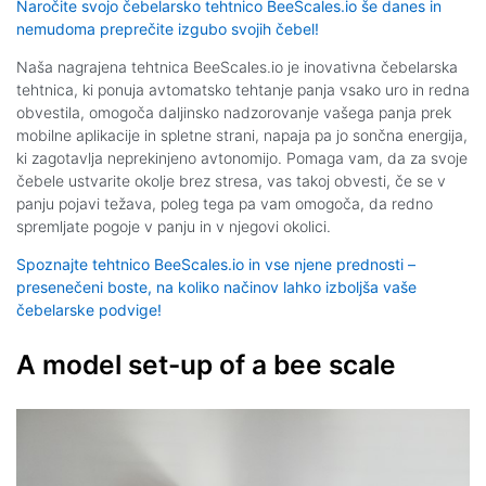
Naročite svojo čebelarsko tehtnico BeeScales.io še danes in
nemudoma preprečite izgubo svojih čebel!
Naša nagrajena tehtnica BeeScales.io je inovativna čebelarska
tehtnica, ki ponuja avtomatsko tehtanje panja vsako uro in redna
obvestila, omogoča daljinsko nadzorovanje vašega panja prek
mobilne aplikacije in spletne strani, napaja pa jo sončna energija,
ki zagotavlja neprekinjeno avtonomijo. Pomaga vam, da za svoje
čebele ustvarite okolje brez stresa, vas takoj obvesti, če se v
panju pojavi težava, poleg tega pa vam omogoča, da redno
spremljate pogoje v panju in v njegovi okolici.
Spoznajte tehtnico BeeScales.io in vse njene prednosti –
presenečeni boste, na koliko načinov lahko izboljša vaše
čebelarske podvige!
A model set-up of a bee scale