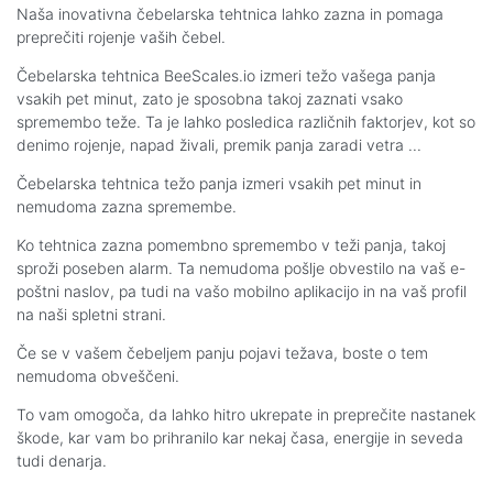
Naša inovativna čebelarska tehtnica lahko zazna in pomaga
preprečiti rojenje vaših čebel.
Čebelarska tehtnica BeeScales.io izmeri težo vašega panja
vsakih pet minut, zato je sposobna takoj zaznati vsako
spremembo teže. Ta je lahko posledica različnih faktorjev, kot so
denimo rojenje, napad živali, premik panja zaradi vetra ...
Čebelarska tehtnica težo panja izmeri vsakih pet minut in
nemudoma zazna spremembe.
Ko tehtnica zazna pomembno spremembo v teži panja, takoj
sproži poseben alarm. Ta nemudoma pošlje obvestilo na vaš e-
poštni naslov, pa tudi na vašo mobilno aplikacijo in na vaš profil
na naši spletni strani.
Če se v vašem čebeljem panju pojavi težava, boste o tem
nemudoma obveščeni.
To vam omogoča, da lahko hitro ukrepate in preprečite nastanek
škode, kar vam bo prihranilo kar nekaj časa, energije in seveda
tudi denarja.