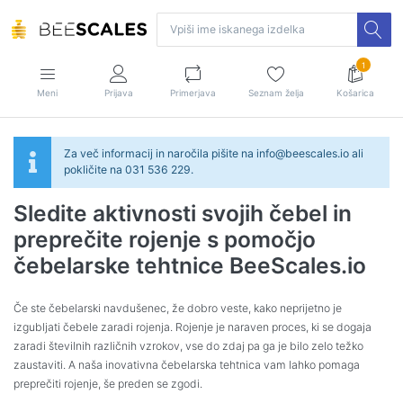
1
Meni
Prijava
Primerjava
Seznam želja
Košarica
Za več informacij in naročila pišite na info@beescales.io ali
pokličite na 031 536 229.
Sledite aktivnosti svojih čebel in
preprečite rojenje s pomočjo
čebelarske tehtnice BeeScales.io
Če ste čebelarski navdušenec, že dobro veste, kako neprijetno je
izgubljati čebele zaradi rojenja. Rojenje je naraven proces, ki se dogaja
zaradi številnih različnih vzrokov, vse do zdaj pa ga je bilo zelo težko
zaustaviti. A naša inovativna čebelarska tehtnica vam lahko pomaga
preprečiti rojenje, še preden se zgodi.